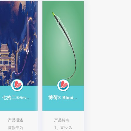
七拾二®Sev-changes 肺动脉球囊扩张导管
博荷® Bhmintbh 肺动脉球囊扩张导管
产品概述
产品特点
首款专为
1、直径 2.