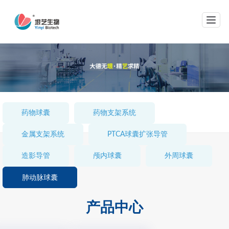
网站导航
药物球囊
药物支架系统
金属支架系统
PTCA球囊扩张导管
造影导管
颅内球囊
外周球囊
肺动脉球囊
产品中心