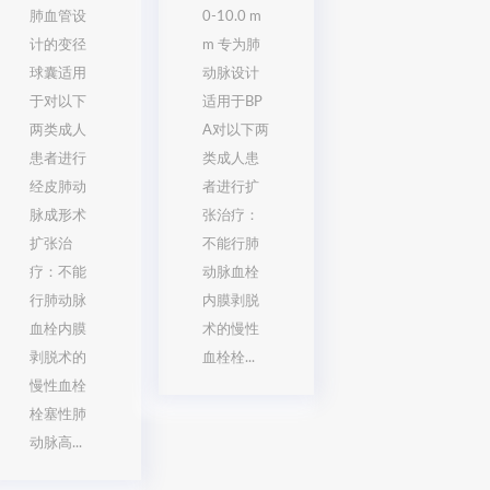
肺血管设
0-10.0 m
计的变径
m 专为肺
球囊适用
动脉设计
于对以下
适用于BP
两类成人
A对以下两
患者进行
类成人患
经皮肺动
者进行扩
脉成形术
张治疗：
扩张治
不能行肺
疗：不能
动脉血栓
行肺动脉
内膜剥脱
血栓内膜
术的慢性
剥脱术的
血栓栓...
慢性血栓
栓塞性肺
动脉高...