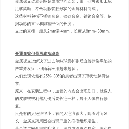
金属裸支架就是纯金属质地的支架，由一些可被加工成
足够柔顺、符合动脉管腔形状的金属材料制成，
这些材料包括不锈钢合金、镍钛合金、钴铬合金等。依
据动脉的直径和阻塞部位的长度，
支架的直径一般从2mm到4mm，长度从8mm~38mm。
开通血管但是再狭窄率高
金属裸支架解决了过去单纯球囊扩张后血管撕裂塌陷的
严重并发症，但随着应用越来越多，
人们发现依然有25%~30%的患者出现了冠状动脉再狭
窄。
原来，在安装过程中，血管的内皮会出现伤口，就像人
的皮肤被被利器刮伤后要长疤一样，属于人体自行修
复。
只是有的人疤痕很小，有的人疤痕很大，随着时间延
长，金属支架周围会出现严重的疤痕组织增生，
甚至透过网孔把管腔堵了，造成血管再次狭窄，细小血